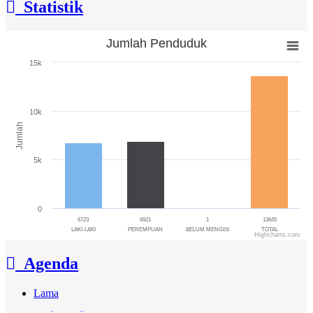
Statistik
Jumlah Penduduk
Jumlah Penduduk
15k
Bar chart with 4 bars.
The chart has 1 X axis displaying categories.
The chart has 1 Y axis displaying Jumlah. Range: 0 to 15000.
10k
Jumlah
5k
0
6723
6921
1
13645
LAKI-LAKI
PEREMPUAN
BELUM MENGISI
TOTAL
Highcharts.com
End of interactive chart.
Agenda
Lama
Rapat Lagi