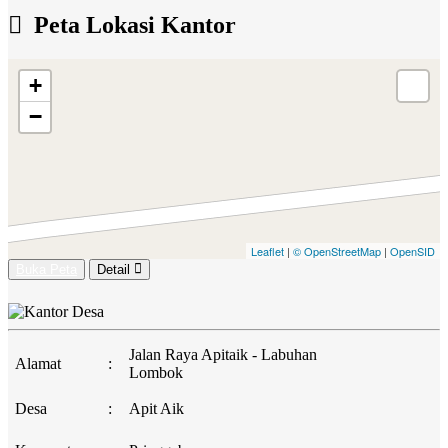
Peta Lokasi Kantor
+
−
Leaflet
|
© OpenStreetMap
|
OpenSID
Buka Peta
Detail
Jalan Raya Apitaik - Labuhan
Alamat
:
Lombok
Desa
:
Apit Aik