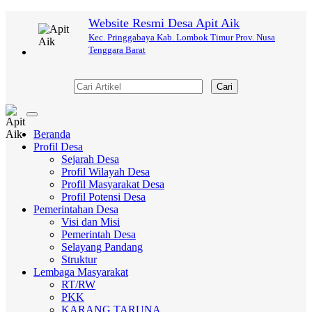
Website Resmi Desa Apit Aik
Kec. Pringgabaya Kab. Lombok Timur Prov. Nusa
Tenggara Barat
Cari
Toggle
navigation
Beranda
Profil Desa
Sejarah Desa
Profil Wilayah Desa
Profil Masyarakat Desa
Profil Potensi Desa
Pemerintahan Desa
Visi dan Misi
Pemerintah Desa
Selayang Pandang
Struktur
Lembaga Masyarakat
RT/RW
PKK
KARANG TARUNA