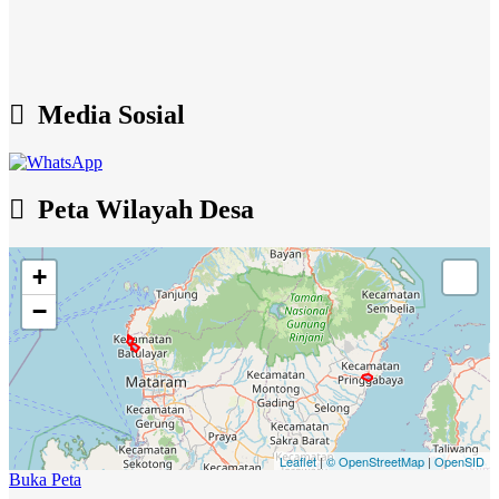
Media Sosial
Peta Wilayah Desa
+
−
Leaflet
|
© OpenStreetMap
|
OpenSID
Buka Peta