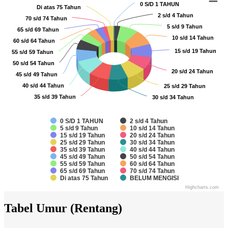
Chart
0 S/D 1 TAHUN
0 S/D 1 TAHUN
Di atas 75 Tahun
Di atas 75 Tahun
2 s/d 4 Tahun
2 s/d 4 Tahun
70 s/d 74 Tahun
70 s/d 74 Tahun
Pie chart with 18 slices.
5 s/d 9 Tahun
5 s/d 9 Tahun
65 s/d 69 Tahun
65 s/d 69 Tahun
10 s/d 14 Tahun
10 s/d 14 Tahun
60 s/d 64 Tahun
60 s/d 64 Tahun
15 s/d 19 Tahun
15 s/d 19 Tahun
55 s/d 59 Tahun
55 s/d 59 Tahun
50 s/d 54 Tahun
50 s/d 54 Tahun
20 s/d 24 Tahun
20 s/d 24 Tahun
45 s/d 49 Tahun
45 s/d 49 Tahun
40 s/d 44 Tahun
40 s/d 44 Tahun
25 s/d 29 Tahun
25 s/d 29 Tahun
35 s/d 39 Tahun
35 s/d 39 Tahun
30 s/d 34 Tahun
30 s/d 34 Tahun
0 S/D 1 TAHUN
2 s/d 4 Tahun
5 s/d 9 Tahun
10 s/d 14 Tahun
15 s/d 19 Tahun
20 s/d 24 Tahun
25 s/d 29 Tahun
30 s/d 34 Tahun
35 s/d 39 Tahun
40 s/d 44 Tahun
45 s/d 49 Tahun
50 s/d 54 Tahun
55 s/d 59 Tahun
60 s/d 64 Tahun
65 s/d 69 Tahun
70 s/d 74 Tahun
Di atas 75 Tahun
BELUM MENGISI
Highcharts.com
End of interactive chart.
Tabel Umur (Rentang)