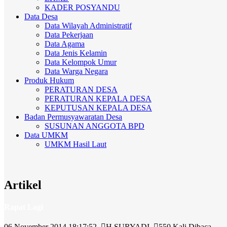
KADER POSYANDU
Data Desa
Data Wilayah Administratif
Data Pekerjaan
Data Agama
Data Jenis Kelamin
Data Kelompok Umur
Data Warga Negara
Produk Hukum
PERATURAN DESA
PERATURAN KEPALA DESA
KEPUTUSAN KEPALA DESA
Badan Permusyawaratan Desa
SUSUNAN ANGGOTA BPD
Data UMKM
UMKM Hasil Laut
Artikel
Rapat Lagi
06 November 2014 18:17:52
H.SURYADI
550 Kali Dibaca