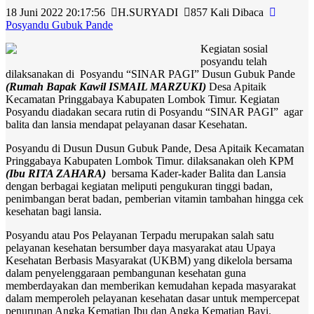
18 Juni 2022 20:17:56
H.SURYADI
857 Kali Dibaca
Posyandu Gubuk Pande
Kegiatan sosial
posyandu telah
dilaksanakan di Posyandu “SINAR PAGI” Dusun Gubuk Pande
(Rumah Bapak Kawil ISMAIL MARZUKI)
Desa Apitaik
Kecamatan Pringgabaya Kabupaten Lombok Timur. Kegiatan
Posyandu diadakan secara rutin di Posyandu “SINAR PAGI” agar
balita dan lansia mendapat pelayanan dasar Kesehatan.
Posyandu di Dusun Dusun Gubuk Pande, Desa Apitaik Kecamatan
Pringgabaya Kabupaten Lombok Timur. dilaksanakan oleh KPM
(Ibu RITA ZAHARA)
bersama Kader-kader Balita dan Lansia
dengan berbagai kegiatan meliputi pengukuran tinggi badan,
penimbangan berat badan, pemberian vitamin tambahan hingga cek
kesehatan bagi lansia.
Posyandu atau Pos Pelayanan Terpadu merupakan salah satu
pelayanan kesehatan bersumber daya masyarakat atau Upaya
Kesehatan Berbasis Masyarakat (UKBM) yang dikelola bersama
dalam penyelenggaraan pembangunan kesehatan guna
memberdayakan dan memberikan kemudahan kepada masyarakat
dalam memperoleh pelayanan kesehatan dasar untuk mempercepat
penurunan Angka Kematian Ibu dan Angka Kematian Bayi.