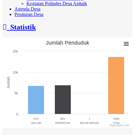
Kegiatan Polindes Desa Apitaik
Agenda Desa
Peraturan Desa
Statistik
Jumlah Penduduk
Jumlah Penduduk
15k
Bar chart with 4 bars.
The chart has 1 X axis displaying categories.
The chart has 1 Y axis displaying Jumlah. Range: 0 to 15000.
10k
Jumlah
5k
0
6723
6921
1
13645
LAKI-LAKI
PEREMPUAN
BELUM MENGISI
TOTAL
Highcharts.com
End of interactive chart.