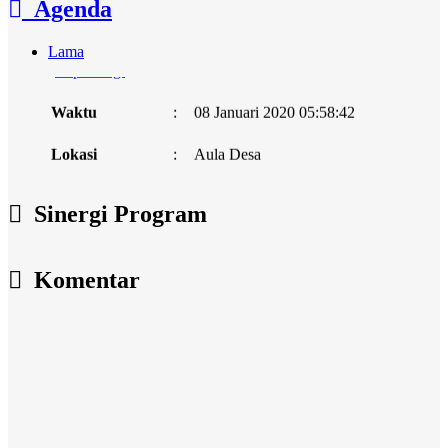
Agenda
Lama
Rapat Lagi
Waktu
:
08 Januari 2020 05:58:42
Lokasi
:
Aula Desa
Koordinator
:
Sinergi Program
Agenda
Waktu
:
09 April 2020 05:59:18
Komentar
Lokasi
:
Ruang rapat
Koordinator
: