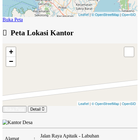
Leaflet
|
© OpenStreetMap
|
OpenSID
Buka Peta
Peta Lokasi Kantor
+
−
Leaflet
|
© OpenStreetMap
|
OpenSID
Buka Peta
Detail
Jalan Raya Apitaik - Labuhan
Alamat
: