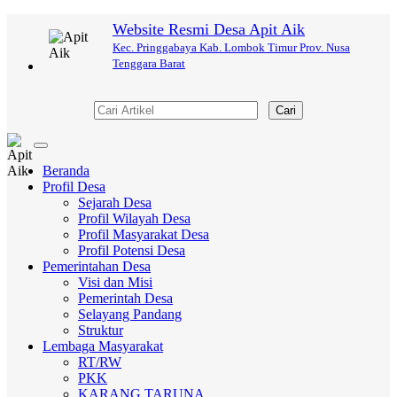
Website Resmi Desa Apit Aik
Kec. Pringgabaya Kab. Lombok Timur Prov. Nusa
Tenggara Barat
Cari
Toggle
navigation
Beranda
Profil Desa
Sejarah Desa
Profil Wilayah Desa
Profil Masyarakat Desa
Profil Potensi Desa
Pemerintahan Desa
Visi dan Misi
Pemerintah Desa
Selayang Pandang
Struktur
Lembaga Masyarakat
RT/RW
PKK
KARANG TARUNA